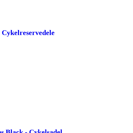
 Cykelreservedele
 Black - Cykelsadel