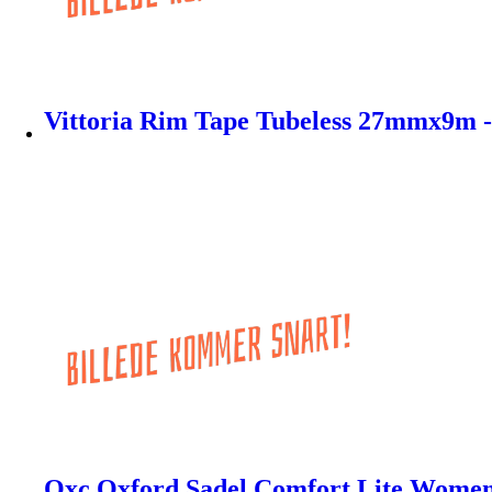
Vittoria Rim Tape Tubeless 27mmx9m -
Oxc Oxford Sadel Comfort Lite Womens