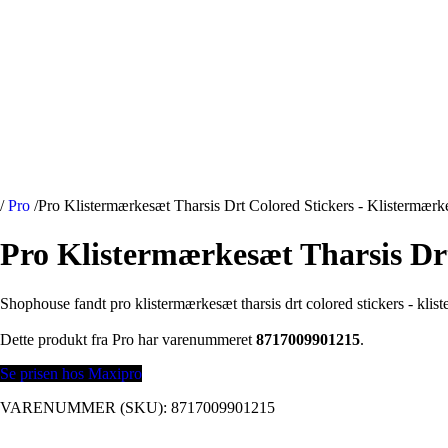
/
Pro
/
Pro Klistermærkesæt Tharsis Drt Colored Stickers - Klistermærk
Pro Klistermærkesæt Tharsis Drt
Shophouse fandt pro klistermærkesæt tharsis drt colored stickers - kli
Dette produkt fra Pro har varenummeret
8717009901215
.
Se prisen hos Maxipro
VARENUMMER (SKU):
8717009901215