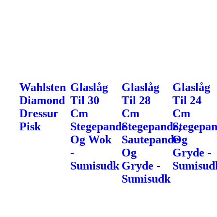
Wahlsten
Glaslåg
Glaslåg
Glaslåg
Diamond
Til 30
Til 28
Til 24
Dressur
Cm
Cm
Cm
Pisk
Stegepande
Stegepande,
Stegepa
Og Wok
Sautepande
Og
-
Og
Gryde -
Sumisudk
Gryde -
Sumisud
Sumisudk