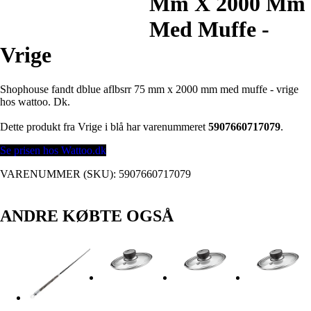
Mm X 2000 Mm
Med Muffe -
Vrige
Shophouse fandt dblue aflbsrr 75 mm x 2000 mm med muffe - vrige
hos wattoo. Dk.
Dette produkt fra Vrige i blå har varenummeret
5907660717079
.
Se prisen hos Wattoo.dk
VARENUMMER (SKU):
5907660717079
ANDRE KØBTE OGSÅ