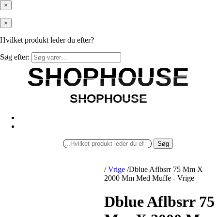
×
×
Hvilket produkt leder du efter?
Søg efter:
SHOPHOUSE
SHOPHOUSE
SHOPHOUSE
SHOPHOUSE
Søg
/
Vrige
/
Dblue Aflbsrr 75 Mm X
2000 Mm Med Muffe - Vrige
Dblue Aflbsrr 75