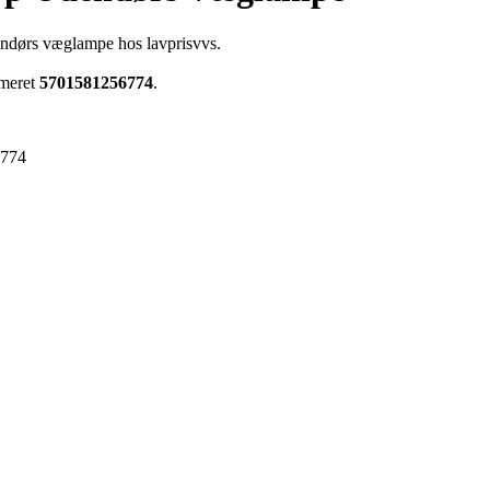
endørs væglampe hos lavprisvvs.
mmeret
5701581256774
.
6774