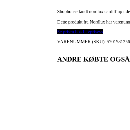
Shophouse fandt nordlux cardiff up ud
Dette produkt fra Nordlux har varenu
Se prisen hos Lavprisvvs
VARENUMMER (SKU):
570158125
ANDRE KØBTE OGSÅ