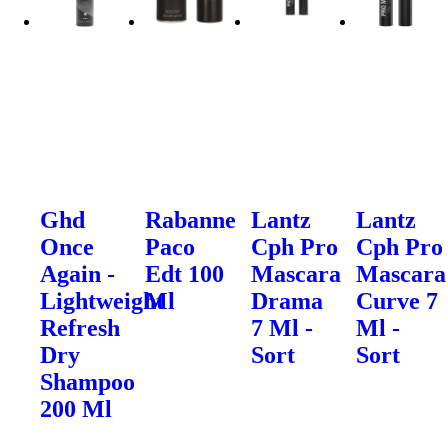
Ghd
Rabanne
Lantz
Lantz
Once
Paco
Cph Pro
Cph Pro
Again -
Edt 100
Mascara
Mascara
Lightweight
Ml
Drama
Curve 7
Refresh
7 Ml -
Ml -
Dry
Sort
Sort
Shampoo
200 Ml