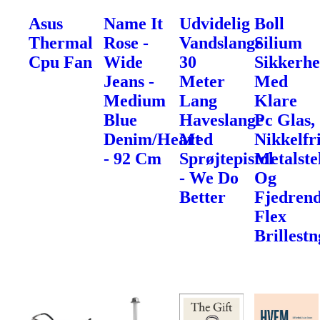
Asus
Name It
Udvidelig
Boll
Thermal
Rose -
Vandslange
Silium
Cpu Fan
Wide
30
Sikkerhe
Jeans -
Meter
Med
Medium
Lang
Klare
Blue
Haveslange
Pc Glas,
Denim/Heart
Med
Nikkelfr
- 92 Cm
Sprøjtepistol
Metalste
- We Do
Og
Better
Fjedren
Flex
Brillest