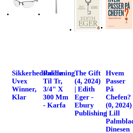
Sikkerhedsbrille
Pakbsning
The Gift
Hvem
Uvex
Til Tr,
(4, 2024)
Passer
Winner,
3/4" X
| Edith
På
Klar
300 Mm
Eger -
Chefen?
- Karfa
Ebury
(0, 2024)
Publishing
| Lill
Palmblad
Dinesen