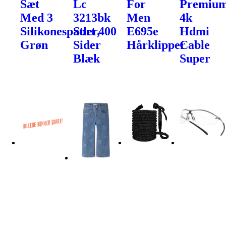
Sæt
Lc
For
Premiu
Med 3
3213bk
Men
4k
Silikonespatler,
Sort 400
E695e
Hdmi
Grøn
Sider
Hårklipper
Cable
Blæk
Super