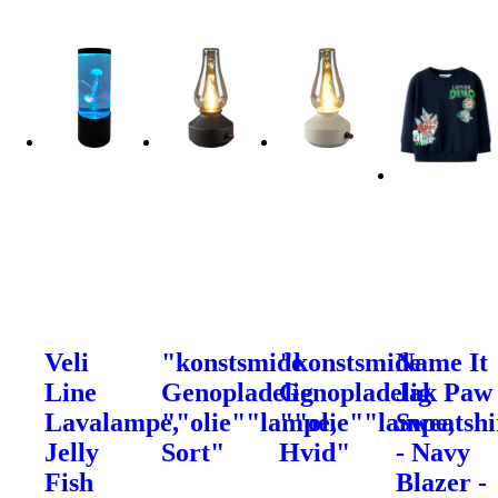
Veli
"konstsmide
"konstsmide
Name It
Line
Genopladelig
Genopladelig
Jak Paw
Lavalampe,
""olie""lampe,
""olie""lampe,
Sweatshi
Jelly
Sort"
Hvid"
- Navy
Fish
Blazer -